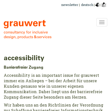
Go
newsletter
|
deutsch
|
|
to
main
content
Swi
navi
accessibility
Barrierefreier Zugang
Accessibility is an important issue for grauwert
immer ein Anliegen – bei der Arbeit für unsere
Kunden genauso wie in unserer eigenen
Kommunikation. Daher liegt uns der barrierefreie
Zugang dieser Seite besonders am Herzen.
Wir haben uns an den Richtlinien der Verordnung
zur Schaffung barrierefreier Informationstechnik