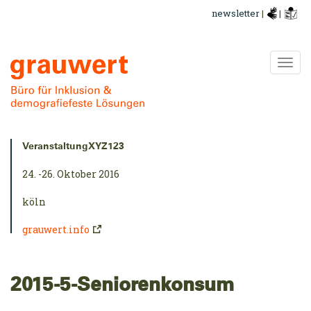
Direkt
newsletter
|
|
zum
Inhalt
Navi
ums
Kurzinfo:
VeranstaltungXYZ123
24. -26. Oktober 2016
köln
grauwert.info
2015-5-Seniorenkonsum