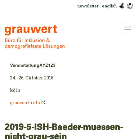
Direkt
newsletter
|
english
|
|
zum
Inhalt
Navi
ums
Kurzinfo:
VeranstaltungXYZ123
24. -26. Oktober 2016
köln
grauwert.info
2019-5-ISH-Baeder-muessen-
nicht-grau-sein