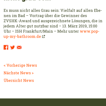
Es muss nicht alles Grau sein: Viel­falt auf allen Ebe­
nen im Bad – Vortrag über die Gewinner des
ZVSHK-Award und aus­ge­zeich­ne­te Lösun­gen, die in
jedem Alter gut nutz­bar sind – 13. März 2019, 15:00
Uhr – ISH Frank­furt/​Main – Mehr unter
www.pop-
up-my-bathroom.de
Sharing
Links:
< Vorherige News
Nächste News >
Übersicht News