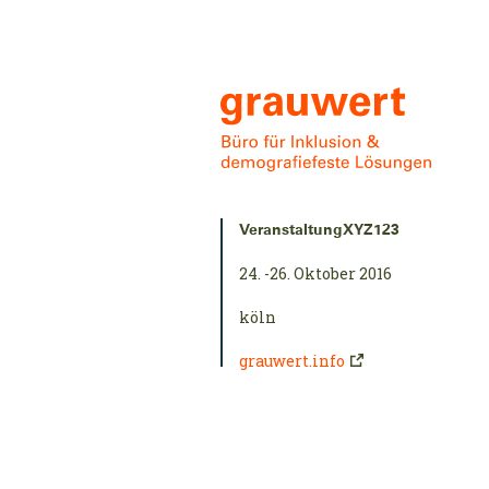
Direkt
zum
Inhalt
Kurzinfo:
VeranstaltungXYZ123
24. -26. Oktober 2016
köln
grauwert.info