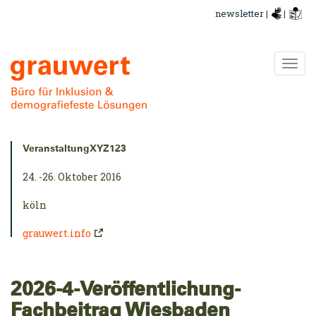
Direkt
newsletter
|
|
zum
Inhalt
Navi
ums
Kurzinfo:
VeranstaltungXYZ123
24. -26. Oktober 2016
köln
grauwert.info
2026-4-Veröffentlichung-
Fachbeitrag Wiesbaden