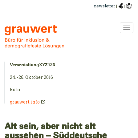
Direkt
newsletter
|
|
zum
Inhalt
Navi
ums
Kurzinfo:
VeranstaltungXYZ123
24. -26. Oktober 2016
köln
grauwert.info
Alt sein, aber nicht alt
aussehen – Süddeutsche