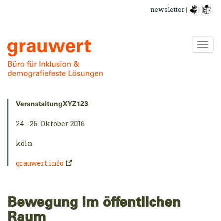
Direkt
newsletter
|
|
zum
Inhalt
Navi
ums
Kurzinfo:
VeranstaltungXYZ123
24. -26. Oktober 2016
köln
grauwert.info
Bewegung im öffentlichen
Raum