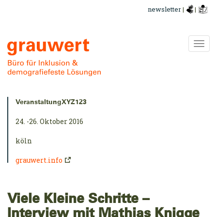
Direkt
newsletter
|
|
zum
Inhalt
Navi
ums
Kurzinfo:
VeranstaltungXYZ123
24. -26. Oktober 2016
köln
grauwert.info
Viele Kleine Schritte –
Interview mit Mathias Knigge