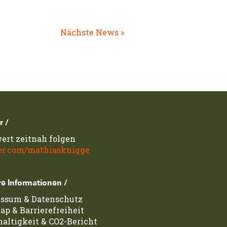
Nächste News >
r /
ert zeitnah folgen
er.com/mathiasknigge
e Informationen /
essum
&
Datenschutz
map
&
Barrierefreiheit
altigkeit & CO2-Bericht