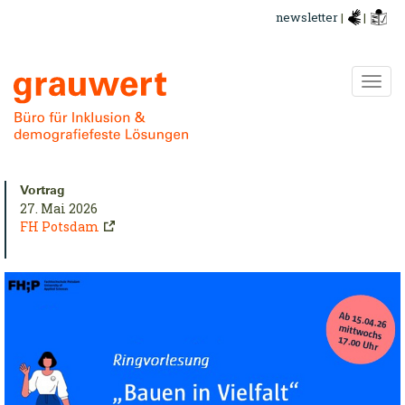
Direkt
newsletter
|
|
zum
Inhalt
Navi
ums
urzinfo:
Vortrag
27. Mai 2026
FH Potsdam