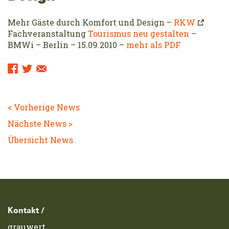
Mehr Gäste durch Komfort und Design –
RKW
Fachveranstaltung
Tourismus neu gestalten
–
BMWi – Berlin – 15.09.2010 –
mehr als PDF
Sharing
Links:
< Vorherige News
Nächste News >
Übersicht News
Footerzeile
Kontakt /
grauwert