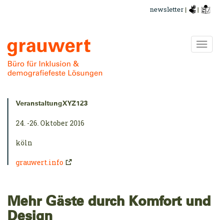
Direkt
newsletter
|
|
zum
Inhalt
Navi
ums
Kurzinfo:
VeranstaltungXYZ123
24. -26. Oktober 2016
köln
grauwert.info
Mehr Gäste durch Komfort und
Design