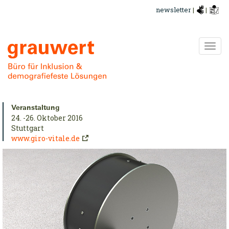
Direkt
newsletter
|
|
zum
Inhalt
Navi
ums
urzinfo:
Veranstaltung
24. -26. Oktober 2016
Stuttgart
www.giro-vitale.de