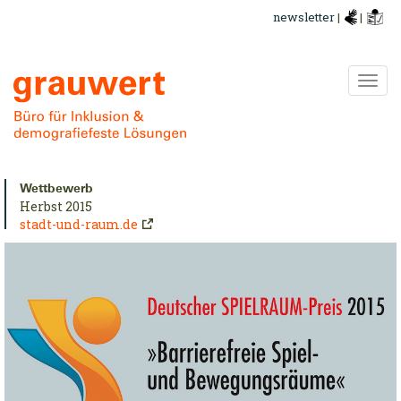
Direkt
newsletter
|
|
zum
Inhalt
Navi
ums
urzinfo:
Wettbewerb
Herbst 2015
stadt-und-raum.de