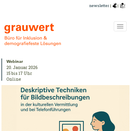
Direkt
newsletter
|
|
zum
Inhalt
Navi
ums
urzinfo:
Webinar
20. Januar 2026
15 bis 17 Uhr
Online