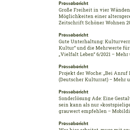
Pressebericht
Große Freiheit in vier Wänden
Möglichkeiten einer altersge
Zeitschrift Schöner Wohnen 2
Pressebericht
Gute Unterhaltung: Kulturverm
Kultur“ und die Mehrwerte f
„Vielfalt Leben“ 6/2021 – Mehr
Pressebericht
Projekt der Woche: „Bei Anruf K
(Deutscher Kulturrat) – Mehr 
Pressebericht
Sonderlösung Ade: Eine Gestal
sein kann als nur »kostspieli
grauwert empfehlen – Mobildia
Pressebericht
Wer hier arbeitet, muss mit a