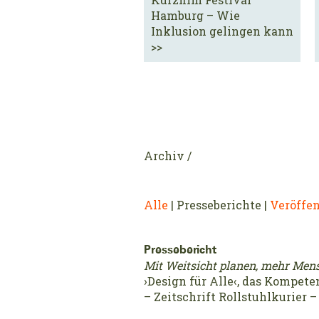
Hamburg – Wie
Inklusion gelingen kann
>>
Archiv /
gefilterte
Alle
|
Presseberichte
|
Veröffe
Ergebnisse
Pressebericht
Mit Weitsicht planen, mehr Men
›Design für Alle‹, das Kompe
– Zeitschrift Rollstuhlkurier 