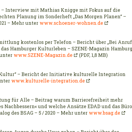
 – Interview mit Mathias Knigge mit Fokus auf die
rechten Planung im Sonderheft „Das Morgen Planen“ –
021 – Mehr unter
www.schoener-wohnen.de
ittlung kostenlos per Telefon – Bericht über „Bei Anruf
ür das Hamburger Kulturleben – SZENE-Magazin Hambur
 unter
www.SZENE-Magazin.de
(PDF, 1,8 MB)
ultur“ – Bericht der Initiative kulturelle Integration
unter
www.kulturelle-integration.de
tung für Alle – Beitrag warum Barrierefreiheit mehr
ges Nachbessern« und welche Ansätze EDAD und das Büro
log des BSAG – 5 / 2020 – Mehr unter
www.bsag.de
nderen Augen durchs Haus gehen – Bericht über das