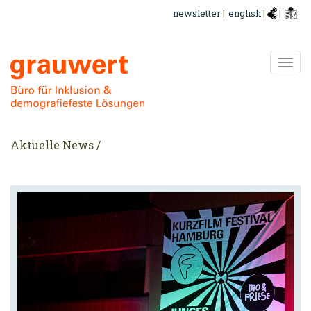
Direkt
newsletter
|
english
|
|
zum
Inhalt
Navi
ums
Aktuelle News /