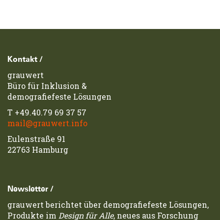
Footerzeile
Kontakt /
grauwert
Büro für Inklusion &
demografiefeste Lösungen
T
+49.40.79 69 37 57
mail@grauwert.info
Eulenstraße 91
22763 Hamburg
Newsletter /
grauwert berichtet über demografiefeste Lösungen,
Produkte im
Design für Alle
, neues aus Forschung