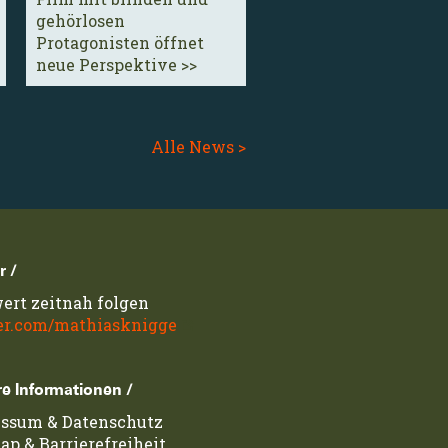
gehörlosen
Protagonisten öffnet
neue Perspektive >>
Alle News >
r /
ert zeitnah folgen
er.com/mathiasknigge
e Informationen /
essum
&
Datenschutz
map
&
Barrierefreiheit