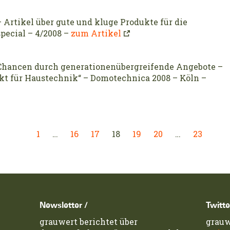
 Artikel über gute und kluge Produkte für die
pecial – 4/2008 –
zum Artikel
: Chancen durch generationenübergreifende Angebote –
 für Haustechnik“ – Domotechnica 2008 – Köln –
1
…
16
17
18
19
20
…
23
Newsletter /
Twitte
grauwert berichtet über
grauw